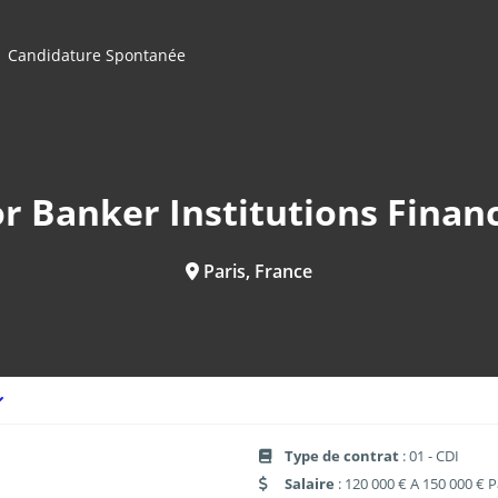
Candidature Spontanée
r Banker Institutions Finan
Paris, France
Type de contrat
: 01 - CDI
Salaire
: 120 000 € A 150 000 € P