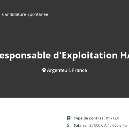
Candidature Spontanée
esponsable d'Exploitation H
Argenteuil, France
Type de contrat
: 01 - CDI
Salaire
: 35 000 € A 45 000 € Par